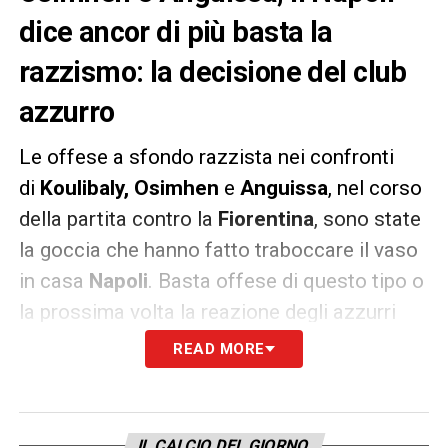
dice ancor di più basta la
razzismo: la decisione del club
azzurro
Le offese a sfondo razzista nei confronti
di
Koulibaly, Osimhen
e
Anguissa
, nel corso
della partita contro la
Fiorentina
, sono state
la goccia che hanno fatto traboccare il vaso
in casa
Napoli
. Basta offese di questo tipo o
la prossima volta la reazione degli azzurri
sarà estrema.
READ MORE
Come riportato da La Repubblica, infatti, se
dovessero verificarsi nuovamente episodi di
IL CALCIO DEL GIORNO