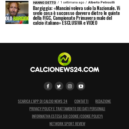
1 settimana ago
Alberto Petrosilli
HANNO DETTO
Bargiggia: «Mancini voleva solo la Nazionale. Vi
svelo cosa è successo davvero dietro le quinte
della FIGC. Campionato Primavera male del
calcio italiano» ESCLUSIVA e VIDEO
SCARICA L’APP DI CALCIO NEWS 24
CONTATTI
REDAZIONE
PRIVACY POLICY E TRATTAMENTO DEI DATI PERSONALI
INFORMATIVA ESTESA SUI COOKIE (COOKIE POLICY)
NETWORK SPORT REVIEW