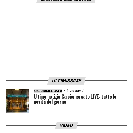
razzismo nel corso di una partita,
il
Napoli
abbandonerà il campo per protesta
e si fermerà in blocco.
LA PLAYLIST DELLE NOSTRE TOP NEWS
ULTIMISSIME
1 ora ago
CALCIOMERCATO
Ultime notizie Calciomercato LIVE: tutte le
novità del giorno
VIDEO