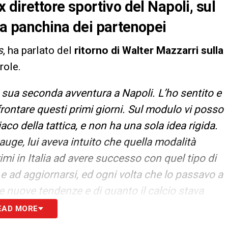
 direttore sportivo del Napoli, sul
lla panchina dei partenopei
s
, ha parlato del
ritorno di Walter Mazzarri sulla
role.
 sua seconda avventura a Napoli. L’ho sentito e
rontare questi primi giorni. Sul modulo vi posso
co della tattica, e non ha una sola idea rigida.
n auge, lui aveva intuito che quella modalità
imi in Italia ad avere successo con quel tipo di
e ad aggiornarsi, ed ogni volta che lo passavo a
e nuove tendenze e di quanto il calcio stava
 al 4-3-3, non avrà difficoltà in difesa, anche
EAD MORE
dettagli e vorrà spiegare bene le sue idee ai