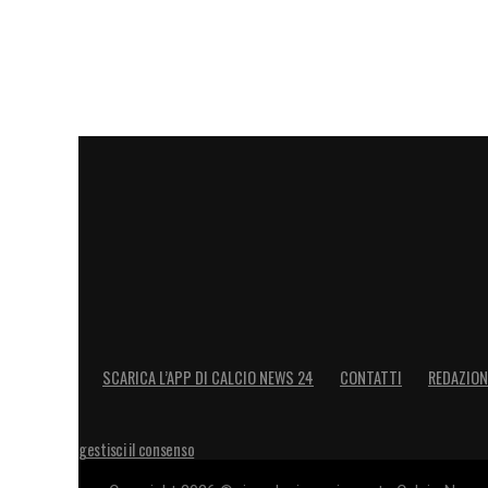
calciatori
»
LA PLAYLIST DELLE NOSTRE TOP NEW
SCARICA L’APP DI CALCIO NEWS 24
CONTATTI
REDAZION
gestisci il consenso