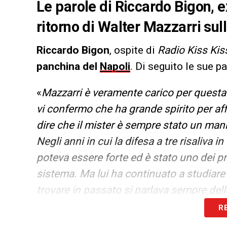
Le parole di Riccardo Bigon, ex
ritorno di Walter Mazzarri su
Riccardo Bigon
, ospite di
Radio Kiss Kis
panchina del
Napoli
. Di seguito le sue pa
«
Mazzarri è veramente carico per questa
vi confermo che ha grande spirito per aff
dire che il mister è sempre stato un mania
Negli anni in cui la difesa a tre risaliva i
poteva essere forte ed è stato uno dei pr
sistema. Ma lui ha continuato a studiare 
trovare in passato si parlava sempre dell
cambiando. Non avrà problemi ad adattarsi
R
se ci vorrà del tempo perché è attento ai 