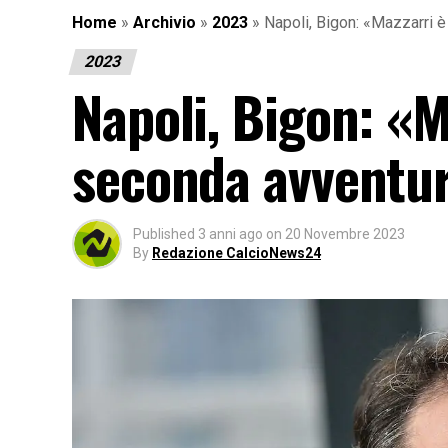
Home
»
Archivio
»
2023
»
Napoli, Bigon: «Mazzarri 
2023
Napoli, Bigon: «M
seconda avventu
Published
3 anni ago
on
20 Novembre 2023
By
Redazione CalcioNews24