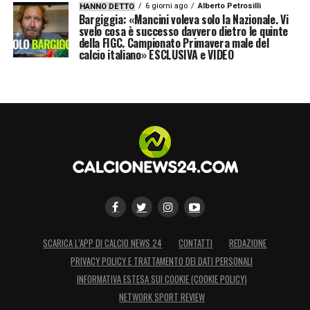
6 giorni ago
Alberto Petrosilli
HANNO DETTO
Bargiggia: «Mancini voleva solo la Nazionale. Vi
svelo cosa è successo davvero dietro le quinte
della FIGC. Campionato Primavera male del
calcio italiano» ESCLUSIVA e VIDEO
SCARICA L’APP DI CALCIO NEWS 24
CONTATTI
REDAZIONE
PRIVACY POLICY E TRATTAMENTO DEI DATI PERSONALI
INFORMATIVA ESTESA SUI COOKIE (COOKIE POLICY)
NETWORK SPORT REVIEW