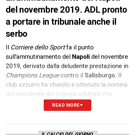
del novembre 2019. ADL pronto
a portare in tribunale anche il
serbo
Il
Corriere dello Sport
fa il punto
sull’ammutinamento del
Napoli
del novembre
2019, derivato dalla deludente prestazione in
Champions League
contro il
Salisburgo
. Il
club azzurro ha chiesto e ottenuto la nomina
del presidente del collegio arbitrale che
dovrà pronunciarsi in merito alla richiesta di
READ MORE
una multa nei confronti di
Nikola Maksimovic
.
IL CALCIO DEL GIORNO