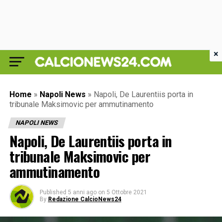
×
Home
»
Napoli News
»
Napoli, De Laurentiis porta in
tribunale Maksimovic per ammutinamento
NAPOLI NEWS
Napoli, De Laurentiis porta in
tribunale Maksimovic per
ammutinamento
Published
5 anni ago
on
5 Ottobre 2021
By
Redazione CalcioNews24