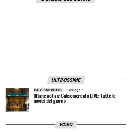
Il difensore serbo è il terzo in ordine di
nomina dopo
Hysaj e Allan
, anche loro ormai
ex calciatori partenopei. La data dell’udienza
non è stata ancora decisa.
LA PLAYLIST DELLE NOSTRE TOP NEWS
ULTIMISSIME
2 ore ago
CALCIOMERCATO
Ultime notizie Calciomercato LIVE: tutte le
novità del giorno
VIDEO