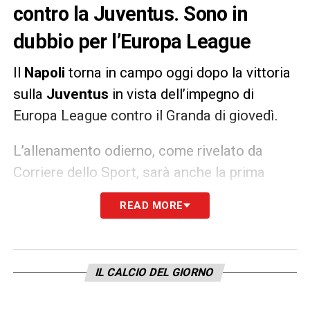
contro la Juventus. Sono in
dubbio per l’Europa League
Il
Napoli
torna in campo oggi dopo la vittoria
sulla
Juventus
in vista dell’impegno di
Europa League contro il Granda di giovedì.
L’allenamento odierno, come rivelato da
Corriere dello Sport, sarà anche la prima
opportunità per valutare le condizioni di
READ MORE
Hirving Lozano e David Ospina
, usciti
acciaccati dalla sfida con i bianconeri e al
momento in dubbio per la gara di Europa
IL CALCIO DEL GIORNO
League.