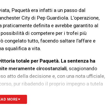
iata, Paquetà era infatti a un passo dal
anchester City di Pep Guardiola. L’operazione,
ra praticamente definita e avrebbe garantito al
 possibilità di competere per i trofei più
ò congelato tutto, facendo saltare l’affare e
a squalifica a vita.
ittoria totale per Paquetà. La sentenza ha
finite meramente circostanziali
, scagionando
o atto della decisione e, con una nota ufficiale,
orso, pur ribadendo il proprio impegno a tutela
EAD MORE
me confermato dal suo avvocato, Alistair