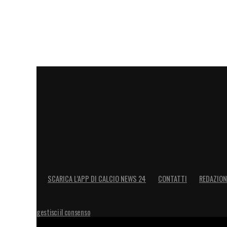
Campbell, al
Daily Mail
,
Paquetà intende 
alla FA è sicuramente qualcosa che ci st
dichiarato il legale. Al centro della ric
guadagni, ma anche il danno sportivo e d
Manchester City, che proprio quell’ann
evidente nella sua bacheca che non pu
battaglia di Paquetà si sposta ora dal cam
non potrà restituirgli un titolo, ma che p
compensare un’occasione perduta.
LA PLAYLIST DELLE NOSTRE TOP NEW
SCARICA L’APP DI CALCIO NEWS 24
CONTATTI
REDAZION
gestisci il consenso