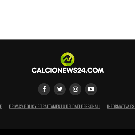
chiedere conto dei danni subiti. “Fare causa
a a cuore, e le discussioni sono in corso”, ha
hiesta di risarcimento non ci sono solo i mancati
’immagine. “Era sul punto di trasferirsi al
o vinse la Premier League. Resta un vuoto
ò essere colmato
“, ha sottolineato Campbell. La
po al tribunale, in cerca di una rivincita che
unta a ristabilire pienamente il suo onore e a
S
E
PRIVACY POLICY E TRATTAMENTO DEI DATI PERSONALI
INFORMATIVA ES