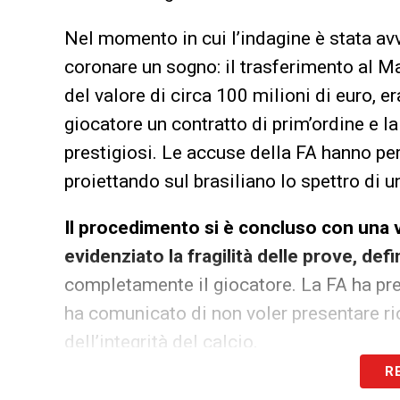
Nel momento in cui l’indagine è stata avv
coronare un sogno: il trasferimento al M
del valore di circa 100 milioni di euro, e
giocatore un contratto di prim’ordine e la
prestigiosi. Le accuse della FA hanno per
proiettando sul brasiliano lo spettro di un
Il procedimento si è concluso con una v
evidenziato la fragilità delle prove, de
completamente il giocatore. La FA ha pres
ha comunicato di non voler presentare ric
dell’integrità del calcio.
R
Ora, però, si apre un nuovo capitolo. Co