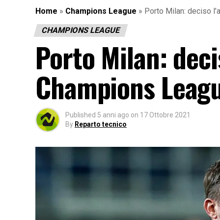
Home
»
Champions League
»
Porto Milan: deciso l
CHAMPIONS LEAGUE
Porto Milan: deci
Champions Leag
Published
5 anni ago
on
17 Ottobre 2021
By
Reparto tecnico