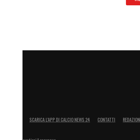
LA PLAYLIST DELLE NOSTRE TOP NEW
SCARICA L’APP DI CALCIO NEWS 24
CONTATTI
REDAZION