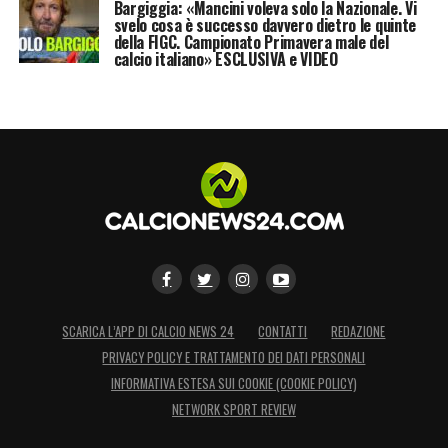
LA PLAYLIST DELLE NOSTRE TOP NEWS
Bargiggia: «Mancini voleva solo la Nazionale. Vi
svelo cosa è successo davvero dietro le quinte
della FIGC. Campionato Primavera male del
calcio italiano» ESCLUSIVA e VIDEO
SCARICA L’APP DI CALCIO NEWS 24
CONTATTI
REDAZIONE
PRIVACY POLICY E TRATTAMENTO DEI DATI PERSONALI
INFORMATIVA ESTESA SUI COOKIE (COOKIE POLICY)
NETWORK SPORT REVIEW