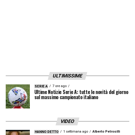
partita. L’Inter ha trovato il suo modo di
giocare creando tante occasioni, avendo
spesso il possesso palla, ha qualità e amano
costruire. Credo che Inzaghi e i ragazzi
cercheranno di affrontare la partita così. La
Juventus l’abbiamo vista in questo inizio di
stagione, è una squadra più attendista,
sfrutta le qualità dei giocatori di
ULTIMISSIME
contropiede. Mi aspetto una partita del
7 ore ago
SERIE A
genere, poi queste sono gare diverse,
Ultime Notizie Serie A: tutte le novità del giorno
sul massimo campionato italiano
subentrano aspetti che possono incidere.
Sono due grandi squadre, ma hanno un
modo diverso di intendere il calcio
».
VIDEO
1 settimana ago
Alberto Petrosilli
HANNO DETTO