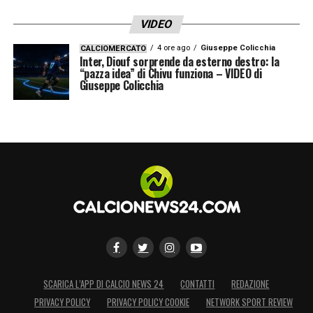
calciatori e le calciatrici associati/e siamo
VIDEO
pronti a fare la nostra parte per dire basta al
4 ore ago
Giuseppe Colicchia
CALCIOMERCATO
razzismo».
Inter, Diouf sorprende da esterno destro: la
“pazza idea” di Chivu funziona – VIDEO di
Giuseppe Colicchia
LA PLAYLIST DELLE NOSTRE TOP NEWS
SCARICA L’APP DI CALCIO NEWS 24
CONTATTI
REDAZIONE
PRIVACY POLICY
PRIVACY POLICY COOKIE
NETWORK SPORT REVIEW