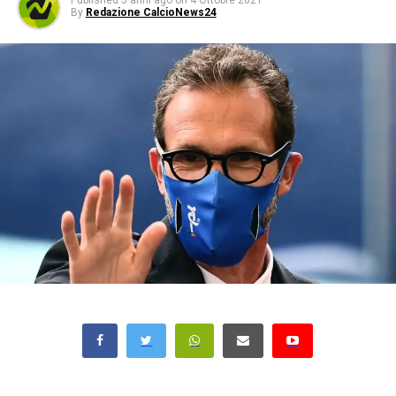
Published
5 anni ago
on
4 Ottobre 2021
By
Redazione CalcioNews24