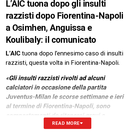
L’AIC tuona dopo gli insulti
razzisti dopo Fiorentina-Napoli
a Osimhen, Anguissa e
Koulibaly: il comunicato
L’AIC
tuona dopo l’ennesimo caso di insulti
razzisti, questa volta in Fiorentina-Napoli.
«
Gli insulti razzisti rivolti ad alcuni
calciatori in occasione della partita
Juventus-Milan le scorse settimane e ieri
al termine di Fiorentina-Napoli, sono
comportamenti da ritenersi gravi e
READ MORE
inaccettabili
. Questi soggetti non sono
tifosi, non sono veri appassionati di calcio e