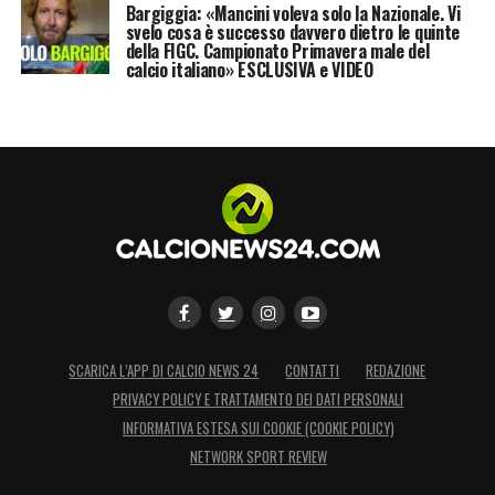
Bargiggia: «Mancini voleva solo la Nazionale. Vi
svelo cosa è successo davvero dietro le quinte
della FIGC. Campionato Primavera male del
calcio italiano» ESCLUSIVA e VIDEO
SCARICA L’APP DI CALCIO NEWS 24
CONTATTI
REDAZIONE
PRIVACY POLICY E TRATTAMENTO DEI DATI PERSONALI
INFORMATIVA ESTESA SUI COOKIE (COOKIE POLICY)
NETWORK SPORT REVIEW