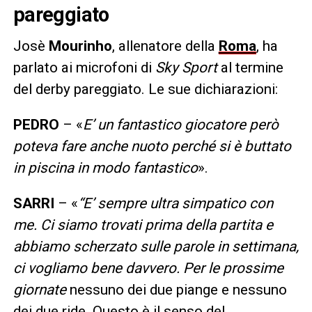
pareggiato
Josè
Mourinho
, allenatore della
Roma
, ha
parlato ai microfoni di
Sky Sport
al termine
del derby pareggiato. Le sue dichiarazioni:
PEDRO
– «
E’ un fantastico giocatore però
poteva fare anche nuoto perché si è buttato
in piscina in modo fantastico
».
SARRI
– «
“E’ sempre ultra simpatico con
me. Ci siamo trovati prima della partita e
abbiamo scherzato sulle parole in settimana,
ci vogliamo bene davvero. Per le prossime
giornate
nessuno dei due piange e nessuno
dei due ride. Questo è il senso del