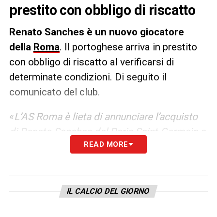
prestito con obbligo di riscatto
Renato Sanches è un nuovo giocatore
della
Roma
. Il portoghese arriva in prestito
con obbligo di riscatto al verificarsi di
determinate condizioni. Di seguito il
comunicato del club.
«
L’AS Roma è lieta di annunciare l’acquisto
di Renato Sanches dal Paris Saint-Germain a
READ MORE
titolo temporaneo con obbligo di riscatto al
verificarsi di determinate condizioni.
Centrocampista, classe 1997, Renato
Sanches si è laureato campione d’Europa
IL CALCIO DEL GIORNO
con la nazionale portoghese (insieme a Rui