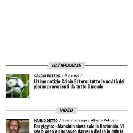
Patricio) nel 2016, diventando il più giovane
titolare della storia degli Europei e il più
giovane marcatore di sempre della fase a
eliminazione diretta. In carriera ha militato
anche nel Benfica, Bayern Monaco, Swansea,
Lille. Con il Portogallo, inoltre, conta 32
presenze e 3 reti. Indosserà la maglia
ULTIMISSIME
numero 20. Benvenuto, Renato!
».
9 ore ago
CALCIO ESTERO
Ultime notizie Calcio Estero: tutte le novità del
LA PLAYLIST DELLE NOSTRE TOP NEWS
giorno provenienti da tutto il mondo
VIDEO
2 settimane ago
Alberto Petrosilli
HANNO DETTO
Bargiggia: «Mancini voleva solo la Nazionale. Vi
svelo cosa è successo davvero dietro le quinte