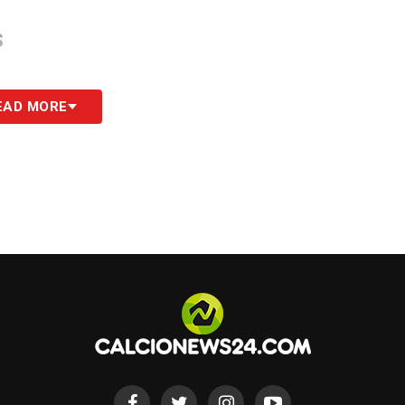
S
EAD MORE