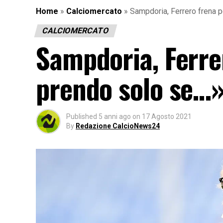
Home
»
Calciomercato
»
Sampdoria, Ferrero frena 
CALCIOMERCATO
Sampdoria, Ferre
prendo solo se…
Published
5 anni ago
on
17 Agosto 2021
By
Redazione CalcioNews24