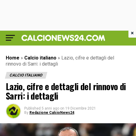
×
Home
»
Calcio italiano
»
Lazio, cifre e dettagli del
rinnovo di Sarri: i dettagli
CALCIO ITALIANO
Lazio, cifre e dettagli del rinnovo di
Sarri: i dettagli
Published
5 anni ago
on
19 Dicembre 2021
By
Redazione CalcioNews24