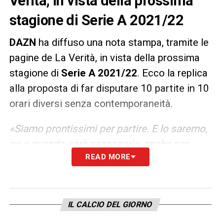
Verità, in vista della prossima
stagione di Serie A 2021/22
DAZN
ha diffuso una nota stampa, tramite le
pagine de La Verità, in vista della prossima
stagione di
Serie A 2021/22
. Ecco la replica
alla proposta di far disputare 10 partite in 10
orari diversi senza contemporaneità.
«Siamo prontissimi per partire. E lo saremo,
se e quando sarà necessario, anche per
READ MORE
trasmettere le partite in contemporanea.
Abbiamo messo in campo ogni sforzo
tecnologico per migliorare quanto fatto fino
a questo momento. Del resto, essendo una
IL CALCIO DEL GIORNO
decisione ancora non presa dalla Lega,