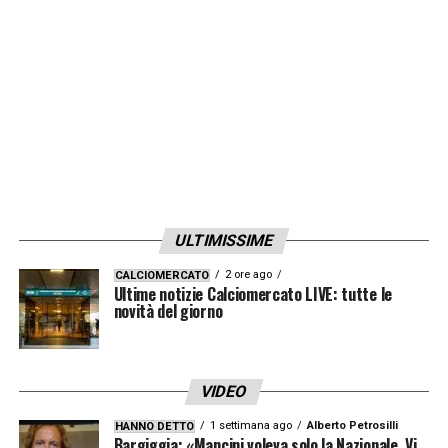
siamo già attrezzati anche se dovessero
essere mantenute le tre partite in
contemporanea».
LA PLAYLIST DELLE NOSTRE TOP NEWS
ULTIMISSIME
2 ore ago
CALCIOMERCATO
Ultime notizie Calciomercato LIVE: tutte le
novità del giorno
VIDEO
1 settimana ago
Alberto Petrosilli
HANNO DETTO
Bargiggia: «Mancini voleva solo la Nazionale. Vi