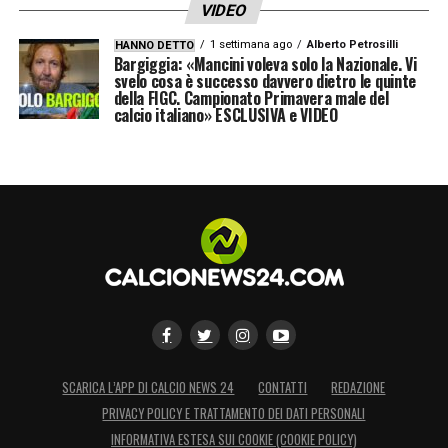
VIDEO
h.20.45
1 settimana ago
Alberto Petrosilli
HANNO DETTO
Bargiggia: «Mancini voleva solo la Nazionale. Vi
DI BELLO
svelo cosa è successo davvero dietro le quinte
della FIGC. Campionato Primavera male del
calcio italiano» ESCLUSIVA e VIDEO
DEI GIUDICI – MARGANI
IV: RAPUANO
VAR: MAZZOLENI
AVAR: PAGNOTTA
CAGLIARI – MONZA
h. 12.30
MARCHETTI
SCARICA L’APP DI CALCIO NEWS 24
CONTATTI
REDAZIONE
PRIVACY POLICY E TRATTAMENTO DEI DATI PERSONALI
VECCHI – PERROTTI
INFORMATIVA ESTESA SUI COOKIE (COOKIE POLICY)