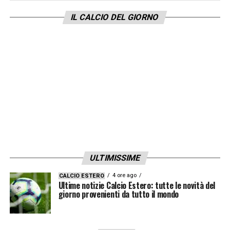
VAR: PAIRETTO
IL CALCIO DEL GIORNO
AVAR: NASCA
ATALANTA – NAPOLI
Sabato 25/11
h.18.00
MARIANI
GIALLATINI – ROSSI L.
IV: GHERSINI
ULTIMISSIME
VAR: VALERI
4 ore ago
CALCIO ESTERO
Ultime notizie Calcio Estero: tutte le novità del
giorno provenienti da tutto il mondo
AVAR: PATERNA
MILAN – FIORENTINA
Sabato 25/11