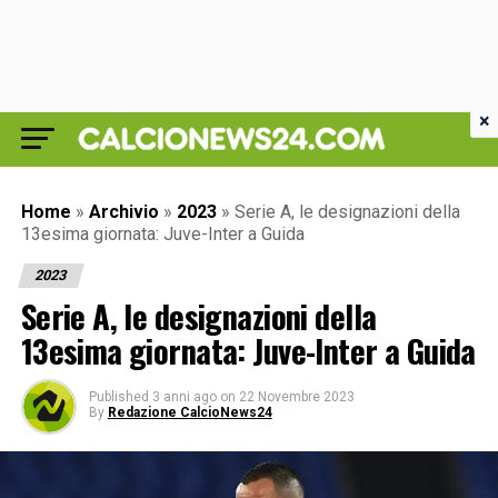
×
Home
»
Archivio
»
2023
»
Serie A, le designazioni della
13esima giornata: Juve-Inter a Guida
2023
Serie A, le designazioni della
13esima giornata: Juve-Inter a Guida
Published
3 anni ago
on
22 Novembre 2023
By
Redazione CalcioNews24