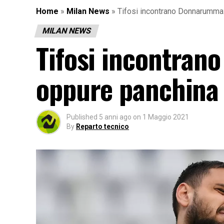
Home
»
Milan News
»
Tifosi incontrano Donnarumma:
MILAN NEWS
Tifosi incontra
oppure panchina 
Published
5 anni ago
on
1 Maggio 2021
By
Reparto tecnico