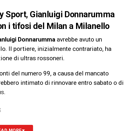
ky Sport, Gianluigi Donnarumma
 i tifosi del Milan a Milanello
anluigi Donnarumma
avrebbe avuto un
o. Il portiere, inizialmente contrariato, ha
one di ultras rossoneri.
ronti del numero 99, a causa del mancato
rebbero intimato di rinnovare entro sabato o di
s.
S
EAD MORE