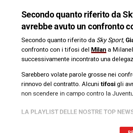
Secondo quanto riferito da S
avrebbe avuto un confronto con
Secondo quanto riferito da
Sky Sport
,
Gi
confronto con i tifosi del
Milan
a Milanell
successivamente incontrato una delegazi
Sarebbero volate parole grosse nei conf
rinnovo del contratto. Alcuni
tifosi
gli av
non scendere in campo contro la Juventu
LA PLAYLIST DELLE NOSTRE TOP NEW
R