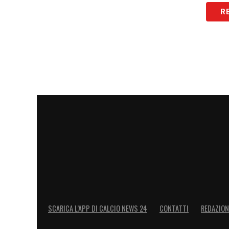
LA PLAYLIST DELLE NOSTRE TOP NEW
R
SCARICA L’APP DI CALCIO NEWS 24
CONTATTI
REDAZION