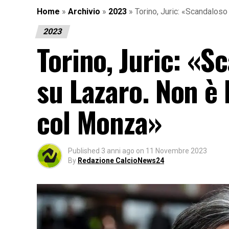
Home
»
Archivio
»
2023
»
Torino, Juric: «Scandaloso
2023
Torino, Juric: «S
su Lazaro. Non è 
col Monza»
Published
3 anni ago
on
11 Novembre 2023
By
Redazione CalcioNews24