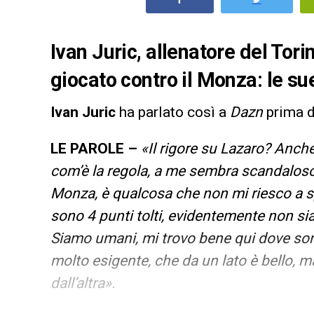
Ivan Juric, allenatore del Tori
giocato contro il Monza: le su
Ivan Juric
ha parlato così a
Dazn
prima 
LE PAROLE –
«Il rigore su Lazaro? Anch
com’è la regola, a me sembra scandaloso
Monza, è qualcosa che non mi riesco a sp
sono 4 punti tolti, evidentemente non si
Siamo umani, mi trovo bene qui dove sono
molto esigente, che da un lato è bello, m
dall’altra».