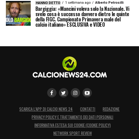
1 settimana ago
Alberto Petrosilli
HANNO DETTO
Bargiggia: «Mancini voleva solo la Nazionale. Vi
svelo cosa è successo davvero dietro le quinte
della FIGC. Campionato Primavera male del
calcio italiano» ESCLUSIVA e VIDEO
SCARICA L’APP DI CALCIO NEWS 24
CONTATTI
REDAZIONE
PRIVACY POLICY E TRATTAMENTO DEI DATI PERSONALI
INFORMATIVA ESTESA SUI COOKIE (COOKIE POLICY)
NETWORK SPORT REVIEW