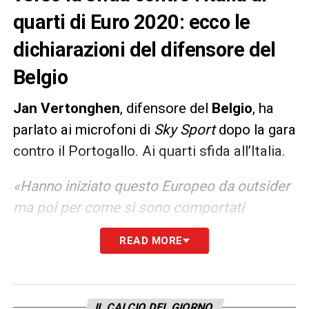
quarti di Euro 2020: ecco le
dichiarazioni del difensore del
Belgio
Jan Vertonghen
, difensore del
Belgio
, ha
parlato ai microfoni di
Sky Sport
dopo la gara
contro il Portogallo. Ai quarti sfida all’Italia.
«Hanno iniziato questo Europeo da outsider
ma poi per come si sono comportati
all’interno del torneo sono di certo una delle
READ MORE
favorite. Tanti calciatori del Belgio in Serie
A? Nessun segreto. Sappiamo già che l’Italia
è una grande squadra».
IL CALCIO DEL GIORNO