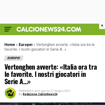
×
Home
»
Europei
»
Vertonghen avverte: «Italia ora tra le
favorite. I nostri giocatori in Serie A…»
EUROPEI
Vertonghen avverte: «Italia ora tra
le favorite. I nostri giocatori in
Serie A…»
Published
5 anni ago
on
27 Giugno 2021
By
Redazione CalcioNews24