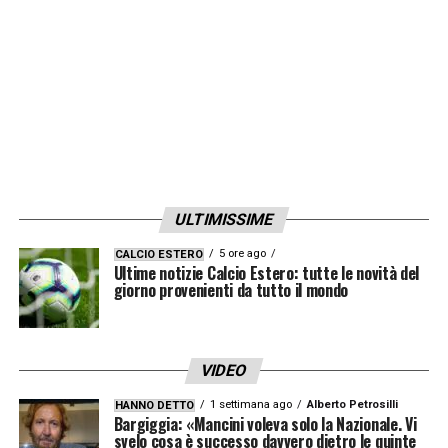
Frosinone e Salernitana, ha avuto gioco
facile. In campionato sta facendo benissimo
in termini di risultati, qualche volta anche di
gioco ma
non c’è partita
a livello di qualità
complessiva.
Poi può succedere di tutto
,
abbiamo visto vincere anche il Leicester. La
Juventus può fare il miracolo. L’Inter con 3
ULTIMISSIME
giocatori ha fatto 35 gol ragazzi,
in 10
5 ore ago
CALCIO ESTERO
minuti col Monza ha tirato 6 volte e poteva
Ultime notizie Calcio Estero: tutte le novità del
giorno provenienti da tutto il mondo
fare 8 gol a fine partita
.
LA PLAYLIST DELLE NOSTRE TOP NEWS
VIDEO
1 settimana ago
Alberto Petrosilli
HANNO DETTO
Bargiggia: «Mancini voleva solo la Nazionale. Vi
svelo cosa è successo davvero dietro le quinte