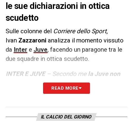
le sue dichiarazioni in ottica
scudetto
Sulle colonne del
Corriere dello Sport
,
Ivan
Zazzaroni
analizza il momento vissuto
da
Inter
e
Juve
, facendo un paragone tra le
due squadre in ottica scudetto.
INTER E JUVE
– Secondo me
la Juve non
può battagliare con l’Inter.
L’Inter gioca
READ MORE
sulla sua forza, la Juve deve puntare sulla
debolezza degli avversari escluso l’Inter.
Parliamo di Yildiz, un ragazzino di 18 anni, e
IL CALCIO DEL GIORNO
di McKennie che fino all’altro giorno doveva
partire in estate. In Coppa Italia ha trovato