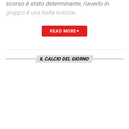
scorso è stato determinante, riaverlo in
gruppo è una bella notizia
».
MARADONA
– «
Diego è stato un fratello
READ MORE
maggiore. Con me, ragazzino debuttante in
A tra tanti campioni, è stato molto
disponibile. Mi ha insegnato tanto e non lo
IL CALCIO DEL GIORNO
scorderò mai. Mi sono sentito con Careca e
Ferrara: abbiamo ricordato partite, ritiri,
tifosi, risate, vittorie e le poche sconfitte:
Diego è stato un grande, è sbagliato
dipingerlo sbrigativamente
».
LA PLAYLIST DELLE NOSTRE TOP NEWS