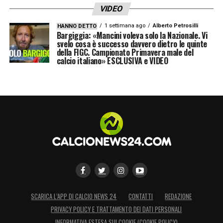
VIDEO
1 settimana ago
Alberto Petrosilli
HANNO DETTO
Bargiggia: «Mancini voleva solo la Nazionale. Vi
svelo cosa è successo davvero dietro le quinte
della FIGC. Campionato Primavera male del
calcio italiano» ESCLUSIVA e VIDEO
SCARICA L’APP DI CALCIO NEWS 24
CONTATTI
REDAZIONE
PRIVACY POLICY E TRATTAMENTO DEI DATI PERSONALI
INFORMATIVA ESTESA SUI COOKIE (COOKIE POLICY)