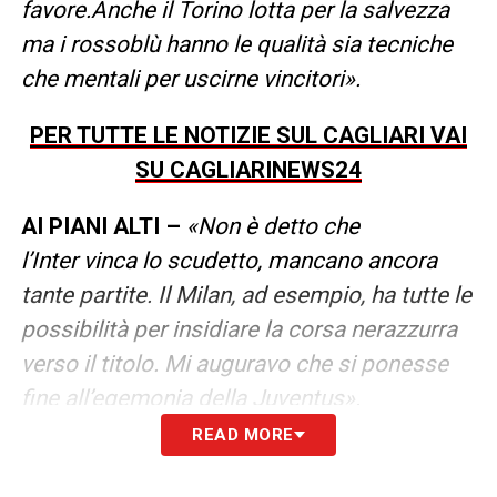
favore.Anche il Torino lotta per la salvezza
ma i rossoblù hanno le qualità sia tecniche
che mentali per uscirne vincitori».
PER TUTTE LE NOTIZIE SUL CAGLIARI VAI
SU CAGLIARINEWS24
AI PIANI ALTI –
«Non è detto che
l’Inter vinca lo scudetto, mancano ancora
tante partite. Il Milan, ad esempio, ha tutte le
possibilità per insidiare la corsa nerazzurra
verso il titolo. Mi auguravo che si ponesse
fine all’egemonia della Juventus».
READ MORE
IBRA MODELLO PER I PIÙ GIOVANI –
«È
bello vedere Ibra giocare così. Ammiro tanto