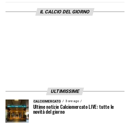
la sua forza mentale che lo spinge a voler
IL CALCIO DEL GIORNO
dimostrare di essere ancora il migliore. È un
esempio per i giovani ma anche per i più
adulti».
LA PLAYLIST DELLE NOSTRE TOP NEWS
ULTIMISSIME
3 ore ago
CALCIOMERCATO
Ultime notizie Calciomercato LIVE: tutte le
novità del giorno