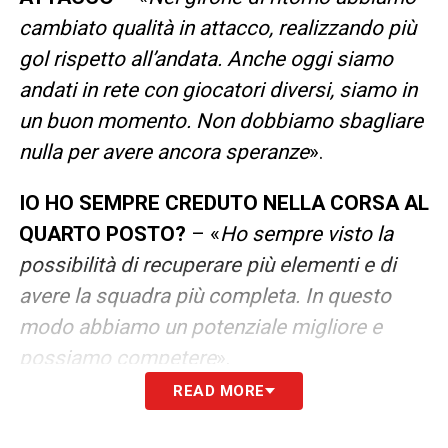
cambiato qualità in attacco, realizzando più
gol rispetto all’andata. Anche oggi siamo
andati in rete con giocatori diversi, siamo in
un buon momento. Non dobbiamo sbagliare
nulla per avere ancora speranze
».
IO HO SEMPRE CREDUTO NELLA CORSA AL
QUARTO POSTO?
– «
Ho sempre visto la
possibilità di recuperare più elementi e di
avere la squadra più completa. In questo
modo abbiamo un potenziale migliore e
possiamo competere
».
READ MORE
LA FORZA CARATTERIALE DI QUESTA
SQUADRA
– «
Da questo punto di vista direi