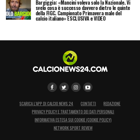
Bargiggia: «Mancini voleva solo la Nazionale. Vi
svelo cosa è successo davvero dietro le quinte
problema del calcio italiano sono gli arbitri e
della FIGC. Campionato Primavera male del
questo non lo accetto».
calcio italiano» ESCLUSIVA e VIDEO
LA PLAYLIST DELLE NOSTRE TOP NEWS
SCARICA L’APP DI CALCIO NEWS 24
CONTATTI
REDAZIONE
PRIVACY POLICY E TRATTAMENTO DEI DATI PERSONALI
INFORMATIVA ESTESA SUI COOKIE (COOKIE POLICY)
NETWORK SPORT REVIEW