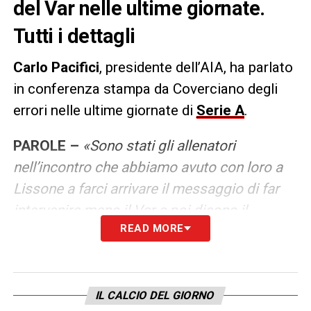
del Var nelle ultime giornate.
Tutti i dettagli
Carlo Pacifici
, presidente dell’AIA, ha parlato
in conferenza stampa da Coverciano degli
errori nelle ultime giornate di
Serie A
.
PAROLE –
«Sono stati gli allenatori
nell’incontro che abbiamo avuto con loro a
Lissone a farci arrivare il messaggio di far
intervenire meno il Var e poi dicono il
READ MORE
contrario. Siamo aperti a qualsiasi confronto
diretto, leale e sereno, ma se ci sono le
condizioni. Noi andiamo avanti con forza e
convinzione, auspicando che anche le cose
IL CALCIO DEL GIORNO