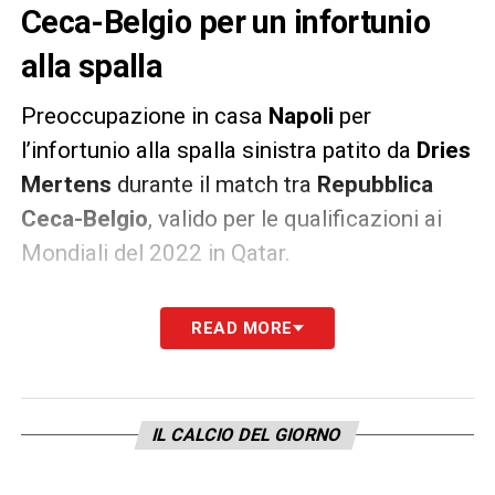
Ceca-Belgio per un infortunio
alla spalla
Preoccupazione in casa
Napoli
per
l’infortunio alla spalla sinistra patito da
Dries
Mertens
durante il match tra
Repubblica
Ceca-Belgio
, valido per le qualificazioni ai
Mondiali del 2022 in Qatar.
Le condizioni dell’attaccante azzurro
READ MORE
verranno valutate nel corso delle prossime
ore. In caso di problema fisico confermato,
Mertens lascerebbe il ritiro della nazionale
IL CALCIO DEL GIORNO
belga.