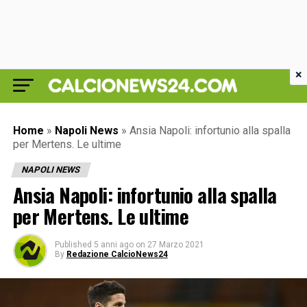
×
Home
»
Napoli News
»
Ansia Napoli: infortunio alla spalla
per Mertens. Le ultime
NAPOLI NEWS
Ansia Napoli: infortunio alla spalla
per Mertens. Le ultime
Published
5 anni ago
on
27 Marzo 2021
By
Redazione CalcioNews24