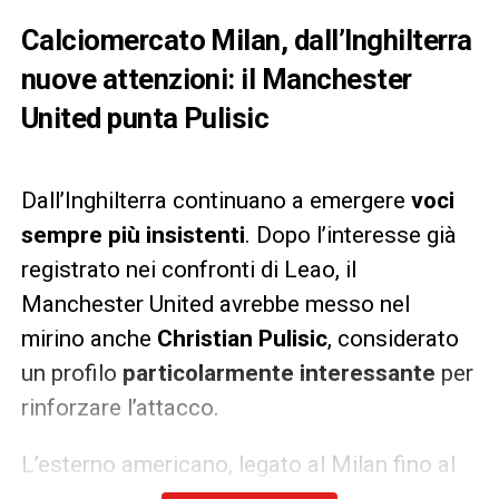
Calciomercato Milan, dall’Inghilterra
nuove attenzioni: il Manchester
United punta Pulisic
Dall’Inghilterra continuano a emergere
voci
sempre più insistenti
. Dopo l’interesse già
registrato nei confronti di Leao, il
Manchester United avrebbe messo nel
mirino anche
Christian Pulisic
, considerato
un profilo
particolarmente interessante
per
rinforzare l’attacco.
L’esterno americano, legato al Milan fino al
2027
con
opzione di rinnovo
, rappresenta