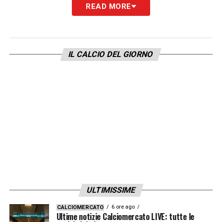
READ MORE
una soluzione che piace per
costi più
contenuti
,
versatilità tattica
e
adattabilità
ai diversi sistemi di gioco
. Inoltre, il forte
IL CALCIO DEL GIORNO
gradimento espresso da Christopher Vivell
rafforza ulteriormente questa pista, come
riportato da
Calciomercato.com
.
A incidere sulle valutazioni è anche il
momento complicato
del giocatore: Pulisic
non segna dal
28 dicembre 2025
e ha
messo insieme
10 reti stagionali
(8 in
campionato e 2 in Coppa Italia) in
31
ULTIMISSIME
presenze
, numeri ritenuti
al di sotto delle
aspettative
.
6 ore ago
CALCIOMERCATO
Ultime notizie Calciomercato LIVE: tutte le