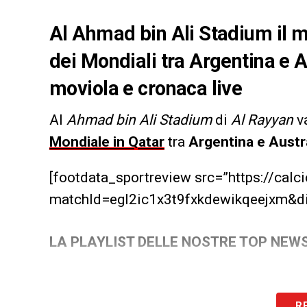
Al Ahmad bin Ali Stadium il ma
dei Mondiali tra Argentina e Aus
moviola e cronaca live
Al
Ahmad bin Ali Stadium
di
Al Rayyan
va
Mondiale in Qatar
tra
Argentina e Austr
[footdata_sportreview src=”https://ca
matchId=egl2ic1x3t9fxkdewikqeejxm&di
LA PLAYLIST DELLE NOSTRE TOP NEW
R