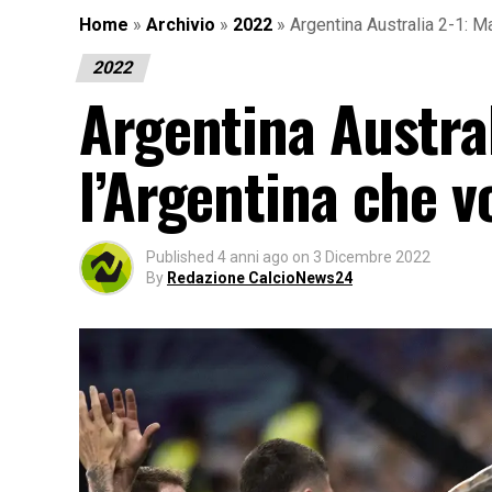
Home
»
Archivio
»
2022
»
Argentina Australia 2-1: Ma
2022
Argentina Austral
l’Argentina che vo
Published
4 anni ago
on
3 Dicembre 2022
By
Redazione CalcioNews24