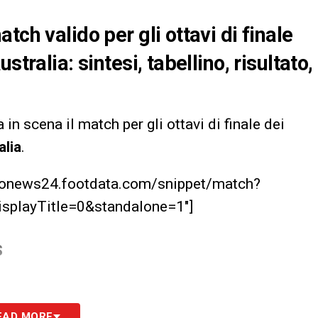
tch valido per gli ottavi di finale
tralia: sintesi, tabellino, risultato,
 in scena il match per gli ottavi di finale dei
alia
.
lcionews24.footdata.com/snippet/match?
splayTitle=0&standalone=1″]
S
EAD MORE