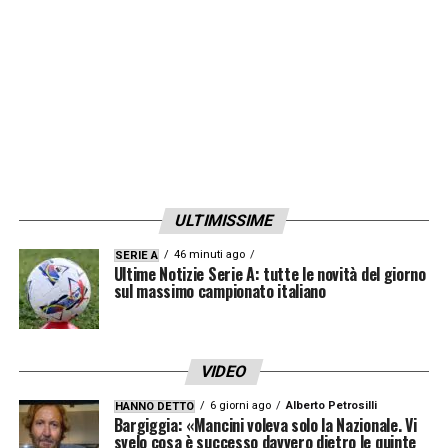
Per l’occasione attesi al Gewiss Stadium
111 tifosi ciociari
. La partita inizierà domani
sera alle 20.45.
LA PLAYLIST DELLE NOSTRE TOP NEWS
ULTIMISSIME
46 minuti ago
SERIE A
Ultime Notizie Serie A: tutte le novità del giorno
sul massimo campionato italiano
VIDEO
6 giorni ago
Alberto Petrosilli
HANNO DETTO
Bargiggia: «Mancini voleva solo la Nazionale. Vi
svelo cosa è successo davvero dietro le quinte