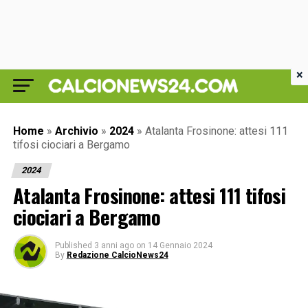
×
Home
»
Archivio
»
2024
»
Atalanta Frosinone: attesi 111
tifosi ciociari a Bergamo
2024
Atalanta Frosinone: attesi 111 tifosi
ciociari a Bergamo
Published
3 anni ago
on
14 Gennaio 2024
By
Redazione CalcioNews24