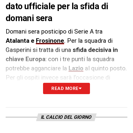
dato ufficiale per la sfida di
domani sera
Domani sera posticipo di Serie A tra
Atalanta e
Frosinone
. Per la squadra di
Gasperini si tratta di una
sfida decisiva in
chiave Europa
: con i tre punti la squadra
potrebbe agganciare la
Lazio
al quinto posto.
Per gli ospiti invece sarà l’occasione di
interrompere una striscia negativa di quattro
READ MORE
partite.
La squadra di Di Francesco infatti
non fa punti dal pareggio con il Torino del
10 dicembre
e la vittoria manca invece dal
IL CALCIO DEL GIORNO
26 novembre, contro il Genoa
.