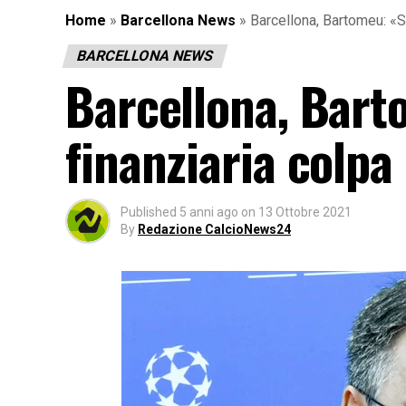
Home
»
Barcellona News
»
Barcellona, Bartomeu: «Si
BARCELLONA NEWS
Barcellona, Bart
finanziaria colpa 
Published
5 anni ago
on
13 Ottobre 2021
By
Redazione CalcioNews24