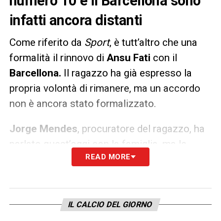
numero 10 e il Barcellona sono
infatti ancora distanti
Come riferito da
Sport
, è tutt’altro che una
formalità il rinnovo di
Ansu Fati
con il
Barcellona.
Il ragazzo ha già espresso la
propria volontà di rimanere, ma un accordo
non è ancora stato formalizzato.
Jorge Mendes
, procuratore del ragazzo, ha
parlato quest’oggi con la famiglia, ma le
READ MORE
distanze tra le parti sarebbero ancora grandi.
LA PLAYLIST DELLE NOSTRE TOP NEWS
IL CALCIO DEL GIORNO