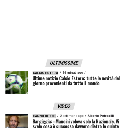
prolungamento di Dembele, attualmente in
scadenza il prossimo giugno.
LA PLAYLIST DELLE NOSTRE TOP NEWS
ULTIMISSIME
56 minuti ago
CALCIO ESTERO
Ultime notizie Calcio Estero: tutte le novità del
giorno provenienti da tutto il mondo
VIDEO
2 settimane ago
Alberto Petrosilli
HANNO DETTO
Bargiggia: «Mancini voleva solo la Nazionale. Vi
svelo cosa è successo davvero dietro le quinte