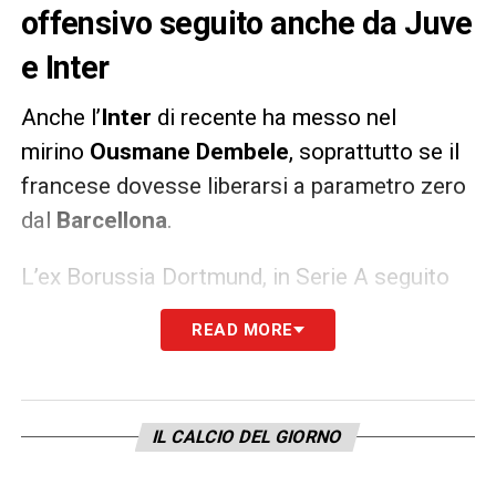
offensivo seguito anche da Juve
e Inter
Anche l’
Inter
di recente ha messo nel
mirino
Ousmane Dembele
, soprattutto se il
francese dovesse liberarsi a parametro zero
dal
Barcellona
.
L’ex Borussia Dortmund, in Serie A seguito
soprattutto dalla
Juventus
, potrebbe però
READ MORE
rinnovare il contratto con la squadra
blaugrana stando alle ultime indiscrezioni
che trapelano dalla Spagna. Il club catalano
IL CALCIO DEL GIORNO
– scrive
El Mundo Deportivo
– avrebbe
infatti iniziato la trattativa per il