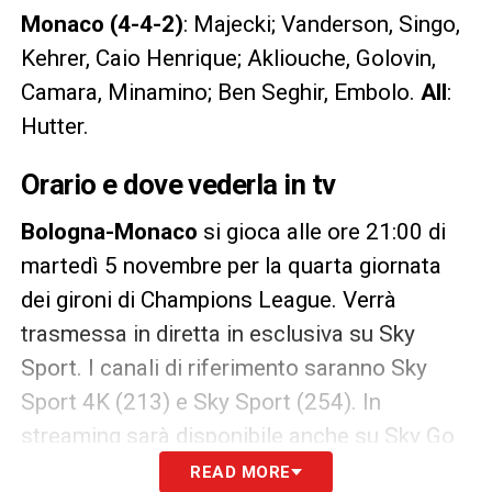
Monaco (4-4-2)
: Majecki; Vanderson, Singo,
Kehrer, Caio Henrique; Akliouche, Golovin,
Camara, Minamino; Ben Seghir, Embolo.
All
:
Hutter.
Orario e dove vederla in tv
Bologna-Monaco
si gioca alle ore 21:00 di
martedì 5 novembre per la quarta giornata
dei gironi di Champions League. Verrà
trasmessa in diretta in esclusiva su Sky
Sport. I canali di riferimento saranno Sky
Sport 4K (213) e Sky Sport (254). In
streaming sarà disponibile anche su Sky Go
e Now Tv.
READ MORE