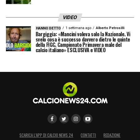
VIDEO
1 settimana ago
Alberto Petrosilli
HANNO DETTO
Bargiggia: «Mancini voleva solo la Nazionale. Vi
svelo cosa è successo davvero dietro le quinte
della FIGC. Campionato Primavera male del
calcio italiano» ESCLUSIVA e VIDEO
SCARICA L’APP DI CALCIO NEWS 24
CONTATTI
REDAZIONE