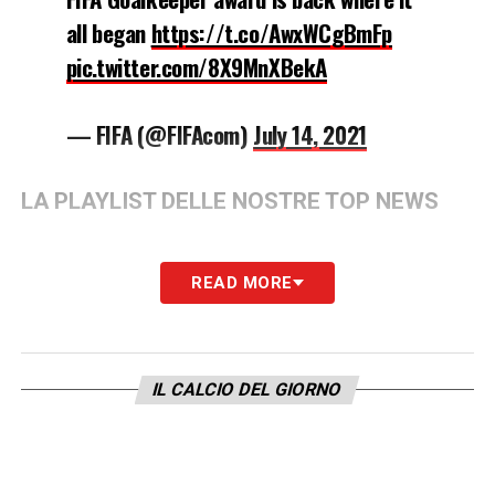
all began
https://t.co/AwxWCgBmFp
pic.twitter.com/8X9MnXBekA
— FIFA (@FIFAcom)
July 14, 2021
LA PLAYLIST DELLE NOSTRE TOP NEWS
READ MORE
IL CALCIO DEL GIORNO