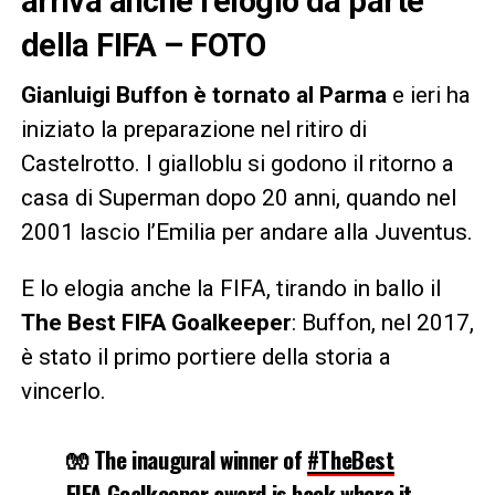
arriva anche l’elogio da parte
della FIFA – FOTO
Gianluigi Buffon è tornato al Parma
e ieri ha
iniziato la preparazione nel ritiro di
Castelrotto. I gialloblu si godono il ritorno a
casa di Superman dopo 20 anni, quando nel
2001 lascio l’Emilia per andare alla Juventus.
E lo elogia anche la FIFA, tirando in ballo il
The Best FIFA Goalkeeper
: Buffon, nel 2017,
è stato il primo portiere della storia a
vincerlo.
🧤 The inaugural winner of
#TheBest
FIFA Goalkeeper award is back where it