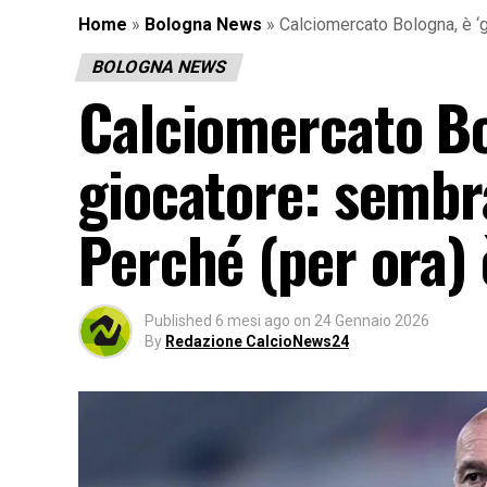
Home
»
Bologna News
»
Calciomercato Bologna, è ‘
BOLOGNA NEWS
Calciomercato Bol
giocatore: sembr
Perché (per ora) 
Published
6 mesi ago
on
24 Gennaio 2026
By
Redazione CalcioNews24