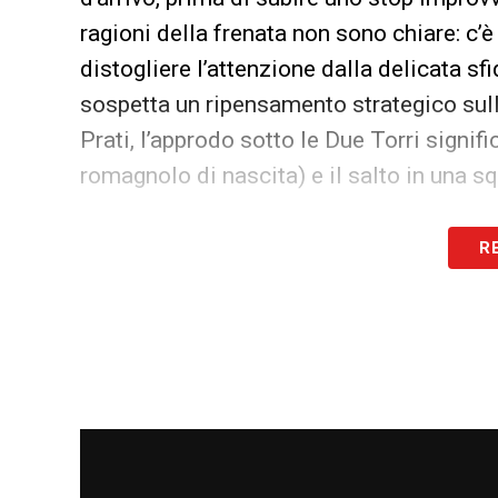
ragioni della frenata non sono chiare: c’è
distogliere l’attenzione dalla delicata sf
sospetta un ripensamento strategico sulle
Prati, l’approdo sotto le Due Torri signific
romagnolo di nascita) e il salto in una 
LA PLAYLIST DELLE NOSTRE TOP NEW
R