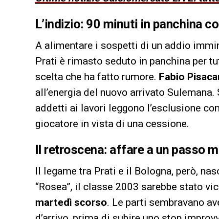
L’indizio: 90 minuti in panchina c
A alimentare i sospetti di un addio immin
Prati è rimasto seduto in panchina per tu
scelta che ha fatto rumore.
Fabio Pisac
all’energia del nuovo arrivato Sulemana. S
addetti ai lavori leggono l’esclusione co
giocatore in vista di una cessione.
Il retroscena: affare a un passo 
Il legame tra Prati e il Bologna, però, n
“Rosea”, il classe 2003 sarebbe stato vic
martedì scorso
. Le parti sembravano ave
d’arrivo, prima di subire uno stop improvv