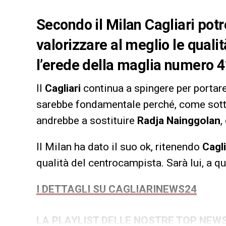
Secondo il Milan Cagliari pot
valorizzare al meglio le qual
l’erede della maglia numero 4
Il
Cagliari
continua a spingere per portar
sarebbe fondamentale perché, come sot
andrebbe a sostituire
Radja Nainggolan
,
Il Milan ha dato il suo ok, ritenendo
Cagli
qualità del centrocampista. Sarà lui, a q
I DETTAGLI SU CAGLIARINEWS24
LA PLAYLIST DELLE NOSTRE TOP NEW