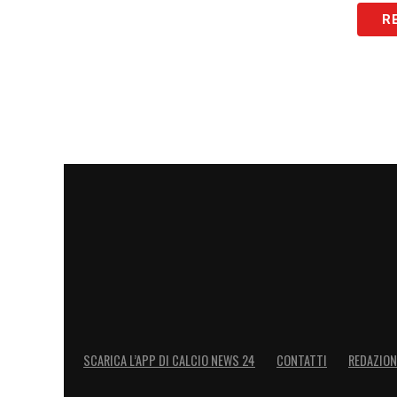
R
SCARICA L’APP DI CALCIO NEWS 24
CONTATTI
REDAZION