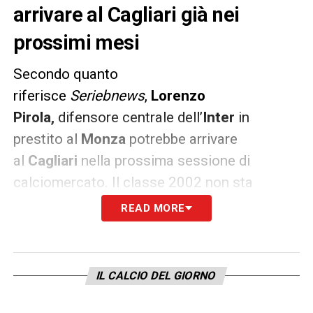
arrivare al Cagliari già nei
prossimi mesi
Secondo quanto
riferisce
Seriebnews
,
Lorenzo
Pirola,
difensore centrale dell’
Inter
in
prestito al
Monza
potrebbe arrivare
al
Cagliari
nella prossima sessione di
calciomercato. Il classe 2002 non sta
trovando spazio nella squadra lombarda e i
READ MORE
nerazzurri, possessori del cartellino,
starebbero quindi pensando di richiamarlo
per poi girarlo sempre in prestito al club
IL CALCIO DEL GIORNO
rossoblù.