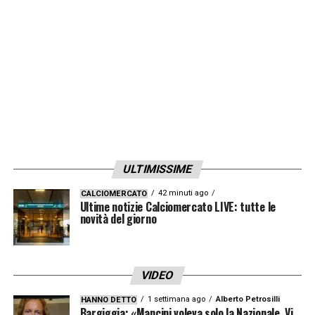
Alessandro
Bastoni
e Marcelo
Brozovic
.
LA PLAYLIST DELLE NOSTRE TOP NEWS
ULTIMISSIME
42 minuti ago
CALCIOMERCATO
Ultime notizie Calciomercato LIVE: tutte le
novità del giorno
VIDEO
1 settimana ago
Alberto Petrosilli
HANNO DETTO
Bargiggia: «Mancini voleva solo la Nazionale. Vi