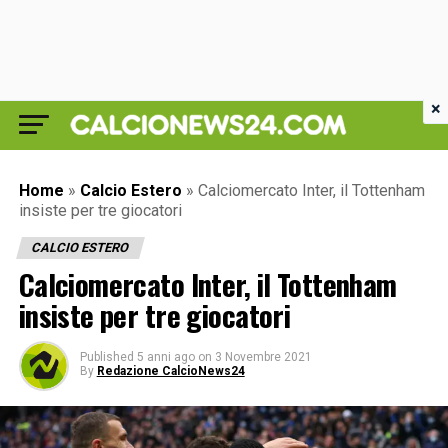
×
Home
»
Calcio Estero
»
Calciomercato Inter, il Tottenham
insiste per tre giocatori
CALCIO ESTERO
Calciomercato Inter, il Tottenham
insiste per tre giocatori
Published
5 anni ago
on
3 Novembre 2021
By
Redazione CalcioNews24