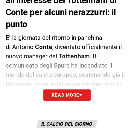
all’interesse del Tottenham di
Conte per alcuni nerazzurri: il
punto
E’ la giornata del ritorno in panchina
di Antonio
Conte
, diventato ufficialmente il
nuovo manager del
Tottenham
. Il
comunicato degli Spurs ha incendiato il
mondo del calcio europeo, scatenando già il
toto-nomi in vista del prossimo mercato di
gennaio.
READ MORE
Il
Mirror
, per esempio, parla di tre giocatori
dell’
Inter
entrati nel mirino dell’ex allenatore
IL CALCIO DEL GIORNO
nerazzurro: Stefan
De Vrij
,