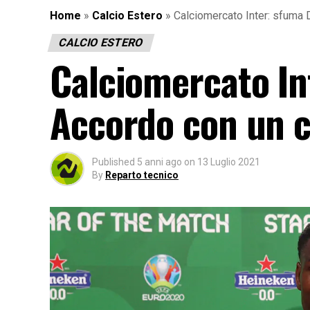
Home
»
Calcio Estero
»
Calciomercato Inter: sfuma 
CALCIO ESTERO
Calciomercato In
Accordo con un c
Published
5 anni ago
on
13 Luglio 2021
By
Reparto tecnico