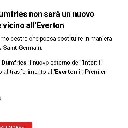
Dumfries non sarà un nuovo
è vicino all’Everton
terno destro che possa sostituire in maniera
is Saint-Germain.
l
Dumfries
il nuovo esterno dell’
Inter
: il
 al trasferimento all’
Everton
in Premier
S
EAD MORE