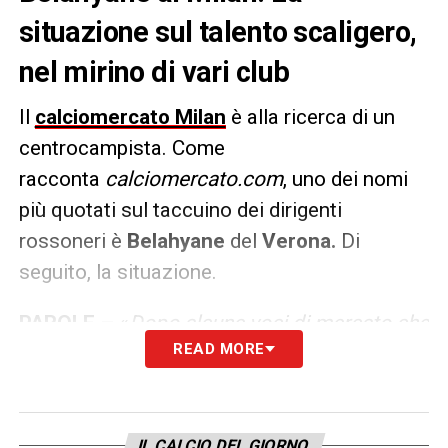
situazione sul talento scaligero,
nel mirino di vari club
Il
calciomercato Milan
è alla ricerca di un
centrocampista. Come
racconta
calciomercato.com
, uno dei nomi
più quotati sul taccuino dei dirigenti
rossoneri è
Belahyane
del
Verona.
Di
seguito, la situazione.
PAROLE –
«
Dopo alcune voci di mercato che
READ MORE
hanno accostato Belahyane ad altri club, a
parlare del futuro del centrocampista è stato
il direttore sportivo del Verona Sean
Sogliano: “E’ un ragazzo giovane che ha delle
IL CALCIO DEL GIORNO