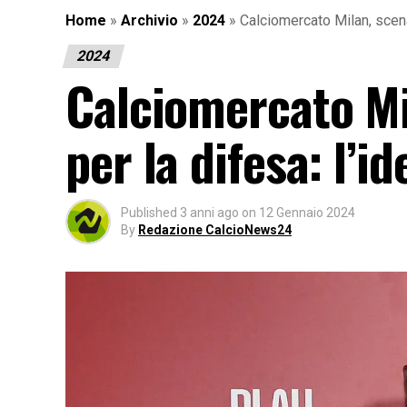
Home
»
Archivio
»
2024
»
Calciomercato Milan, scena
2024
Calciomercato Mi
per la difesa: l’i
Published
3 anni ago
on
12 Gennaio 2024
By
Redazione CalcioNews24