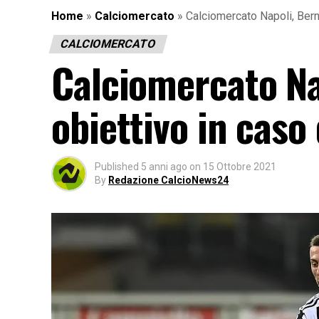
Home
»
Calciomercato
»
Calciomercato Napoli, Bern
CALCIOMERCATO
Calciomercato Na
obiettivo in caso 
Published
5 anni ago
on
15 Ottobre 2021
By
Redazione CalcioNews24