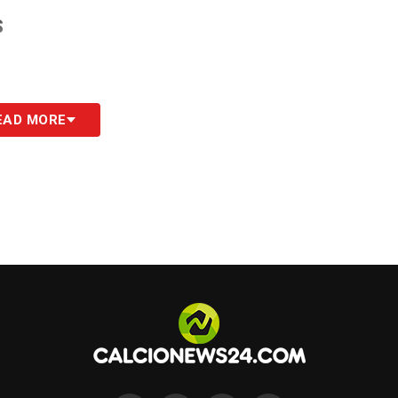
S
EAD MORE