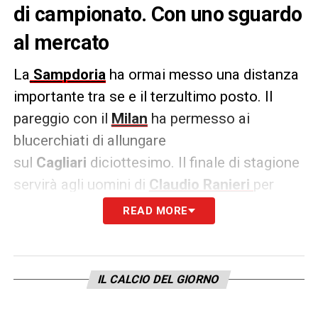
di campionato. Con uno sguardo
al mercato
La
Sampdoria
ha ormai messo una distanza
importante tra se e il terzultimo posto. Il
pareggio con il
Milan
ha permesso ai
blucerchiati di allungare
sul
Cagliari
diciottesimo. Il finale di stagione
servirà agli uomini di
Claudio Ranieri
per
scalare la classifica e per regalare qualche
READ MORE
soddisfazione ai tifosi. La società, invece,
sta già pensando al futuro, come dimostrano
i numerosi rinnovi: la situazione dell’attacco.
IL CALCIO DEL GIORNO
Il primo nodo da sciogliere per
Massimo