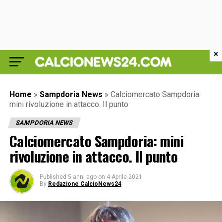
×
Home
»
Sampdoria News
»
Calciomercato Sampdoria:
mini rivoluzione in attacco. Il punto
SAMPDORIA NEWS
Calciomercato Sampdoria: mini
rivoluzione in attacco. Il punto
Published
5 anni ago
on
4 Aprile 2021
By
Redazione CalcioNews24