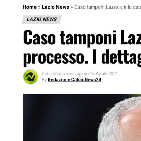
Home
»
Lazio News
»
Caso tamponi Lazio: c’è la data
LAZIO NEWS
Caso tamponi Lazi
processo. I dettag
Published
5 anni ago
on
15 Aprile 2021
By
Redazione CalcioNews24