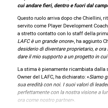
cui andare fieri, dentro e fuori dal camp
Questo ruolo arriva dopo che Chiellini, r
servito come Player Development Coach p
a stretto contatto con lo staff della prim
LAFC è un grande onore
», ha aggiunto Ch
desiderio di diventare proprietario, e or
dare il mio supporto a un progetto in c
La stima è pienamente ricambiata dalla 
Owner del LAFC, ha dichiarato: «
Siamo gr
sua eredità con noi. I suoi valori di leade
perfettamente con la nostra visione a lu
ora come nostro partner
».