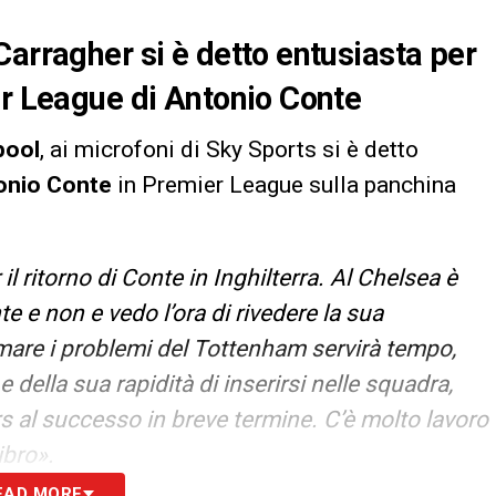
Carragher si è detto entusiasta per
er League di Antonio Conte
pool
, ai microfoni di Sky Sports si è detto
onio Conte
in Premier League sulla panchina
il ritorno di Conte in Inghilterra. Al Chelsea è
te e non e vedo l’ora di rivedere la sua
mare i problemi del Tottenham servirà tempo,
della sua rapidità di inserirsi nelle squadra,
rs al successo in breve termine. C’è molto lavoro
ibro».
EAD MORE