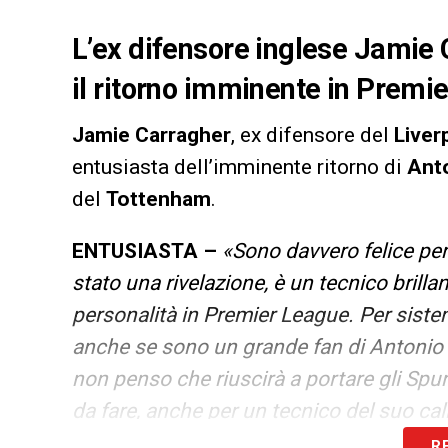
L’ex difensore inglese Jamie 
il ritorno imminente in Premi
Jamie Carragher
, ex difensore del
Liver
entusiasta dell’imminente ritorno di
Ant
del
Tottenham
.
ENTUSIASTA –
«
Sono davvero felice per 
stato una rivelazione, è un tecnico brillan
personalità in Premier League. Per siste
anche se sono un grande fan di Antonio e 
non penso che riuscirà a portare gli Spu
da fare, anche per un tecnico del suo cal
R