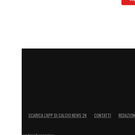
LA PLAYLIST DELLE NOSTRE TOP NEW
SCARICA L’APP DI CALCIO NEWS 24
CONTATTI
REDAZION