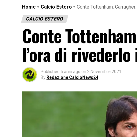
Home
»
Calcio Estero
»
Conte Tottenham, Carragher: 
CALCIO ESTERO
Conte Tottenham
l’ora di rivederlo
Published
5 anni ago
on
2 Novembre 2021
By
Redazione CalcioNews24