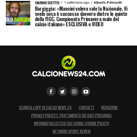
1 settimana ago
Alberto Petrosilli
HANNO DETTO
Bargiggia: «Mancini voleva solo la Nazionale. Vi
svelo cosa è successo davvero dietro le quinte
della FIGC. Campionato Primavera male del
calcio italiano» ESCLUSIVA e VIDEO
SCARICA L’APP DI CALCIO NEWS 24
CONTATTI
REDAZIONE
PRIVACY POLICY E TRATTAMENTO DEI DATI PERSONALI
INFORMATIVA ESTESA SUI COOKIE (COOKIE POLICY)
NETWORK SPORT REVIEW