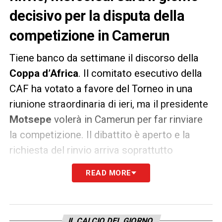
decisivo per la disputa della
competizione in Camerun
Tiene banco da settimane il discorso della
Coppa d’Africa
. Il comitato esecutivo della
CAF ha votato a favore del Torneo in una
riunione straordinaria di ieri, ma il presidente
Motsepe
volerà in Camerun per far rinviare
la competizione. Il dibattito è aperto e la
richiesta del rinvio arriva soprattutto
dall’Europa.
READ MORE
I club dell’
ECA
hanno espresso perplessità
logistiche e sanitarie vista la situazione
Covid e sue varianti. La decisione definitiva,
IL CALCIO DEL GIORNO