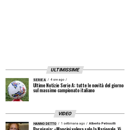
l’altoparlante. Adesso, si valuterà l’entità del
problema e si cercheranno di individuare i
responsabili.
LA PLAYLIST DELLE NOSTRE TOP NEWS
ULTIMISSIME
4 ore ago
SERIE A
Ultime Notizie Serie A: tutte le novità del giorno
sul massimo campionato italiano
VIDEO
1 settimana ago
Alberto Petrosilli
HANNO DETTO
Bargiggia: «Mancini voleva solo la Nazionale. Vi