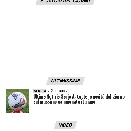
IL CALCIO DEL GIORNO
canto suo,
ha già in rosa un talento dalle
caratteristiche simili come Rayan Cherki
, il
che rende il Liverpool la destinazione più
naturale. Resta però un grande ostacolo
all’orizzonte: convincere un talento di questa
caratura richiederà la vetrina della
Champions League. Se il
Manchester United
dovesse riuscire a strappare il pass per la
massima competizione europea a discapito
ULTIMISSIME
proprio dei
Reds
, il derby di mercato
2 ore ago
SERIE A
potrebbe accendersi in modo clamoroso.
Ultime Notizie Serie A: tutte le novità del giorno
sul massimo campionato italiano
LA PLAYLIST DELLE NOSTRE TOP NEWS
VIDEO