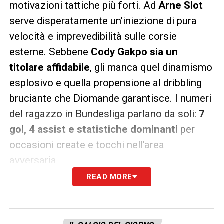
motivazioni tattiche più forti. Ad
Arne Slot
serve disperatamente un’iniezione di pura
velocità e imprevedibilità sulle corsie
esterne. Sebbene
Cody Gakpo sia un
titolare affidabile
, gli manca quel dinamismo
esplosivo e quella propensione al dribbling
bruciante che Diomande garantisce. I numeri
del ragazzo in Bundesliga parlano da soli:
7
gol, 4 assist e statistiche dominanti
per
occasioni create e tocchi nell’area
avversaria.
READ MORE
Il profilo dell’ivoriano combacia alla
perfezione con il calcio verticale e
spregiudicato di Slot. Il Manchester City, dal