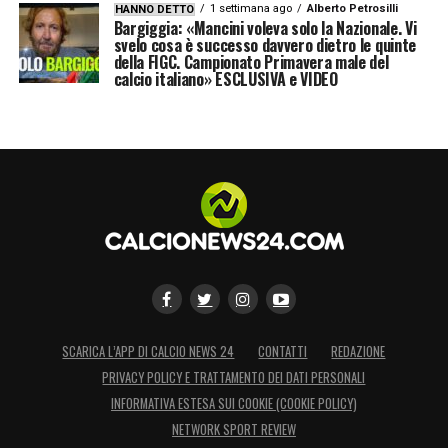
1 settimana ago
Alberto Petrosilli
HANNO DETTO
Bargiggia: «Mancini voleva solo la Nazionale. Vi
svelo cosa è successo davvero dietro le quinte
della FIGC. Campionato Primavera male del
calcio italiano» ESCLUSIVA e VIDEO
SCARICA L’APP DI CALCIO NEWS 24
CONTATTI
REDAZIONE
PRIVACY POLICY E TRATTAMENTO DEI DATI PERSONALI
INFORMATIVA ESTESA SUI COOKIE (COOKIE POLICY)
NETWORK SPORT REVIEW