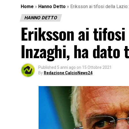
Home
»
Hanno Detto
»
Eriksson ai tifosi della Lazio
HANNO DETTO
Eriksson ai tifosi
Inzaghi, ha dato 
Published
5 anni ago
on
15 Ottobre 2021
By
Redazione CalcioNews24