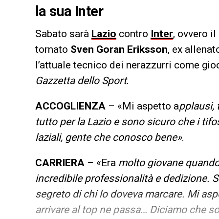
la sua Inter
Sabato sarà
Lazio
contro
Inter
, ovvero il
tornato
Sven Goran Eriksson
, ex allena
l’attuale tecnico dei nerazzurri come gioc
Gazzetta dello Sport
.
ACCOGLIENZA
– «Mi aspetto a
pplausi, 
tutto per la Lazio e sono sicuro che i tifo
laziali, gente che conosco bene»
.
CARRIERA
– «Era
molto giovane quando
incredibile professionalità e
dedizione. Sa
segreto
di chi lo doveva marcare. Mi aspe
arrivare al top ne passa… Diciamo che 