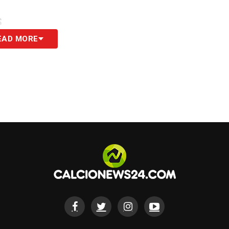
S
EAD MORE