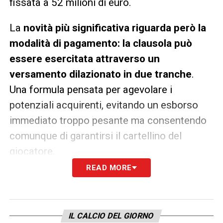
fissata a 52 milioni di euro.
La
novità più significativa riguarda però la
modalità di pagamento: la clausola può
essere esercitata attraverso un
versamento dilazionato in due tranche
.
Una formula pensata per agevolare i
potenziali acquirenti, evitando un esborso
immediato troppo pesante ma consentendo
comunque di garantirsi il cartellino del
giocatore.
READ MORE
In casa Fiorentina si monitora la situazione
con attenzione. Il club viola, che punta a
costruire un progetto competitivo anche in
IL CALCIO DEL GIORNO
Europa, non vuole forzare la mano né entrare