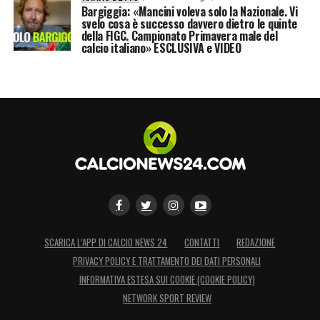
Bargiggia: «Mancini voleva solo la Nazionale. Vi
svelo cosa è successo davvero dietro le quinte
della FIGC. Campionato Primavera male del
calcio italiano» ESCLUSIVA e VIDEO
SCARICA L’APP DI CALCIO NEWS 24
CONTATTI
REDAZIONE
PRIVACY POLICY E TRATTAMENTO DEI DATI PERSONALI
INFORMATIVA ESTESA SUI COOKIE (COOKIE POLICY)
NETWORK SPORT REVIEW